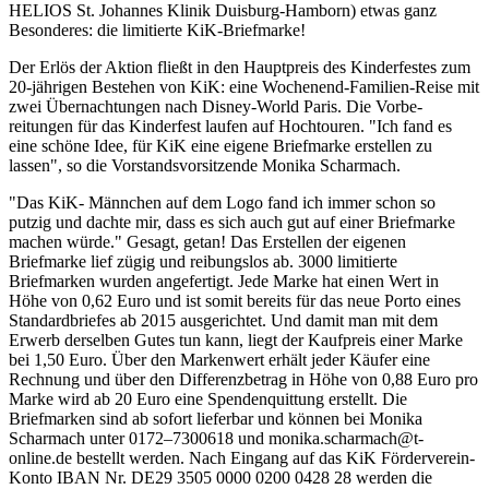
HELIOS St. Johannes Klinik Duisburg-Hamborn) etwas ganz
Besonderes: die limitierte KiK-Briefmarke!
Der Erlös der Aktion fließt in den Hauptpreis des Kinderfestes zum
20-jährigen Bestehen von KiK: eine Wochenend-Familien-Reise mit
zwei Übernachtungen nach Disney-World Paris. Die Vorbe-
reitungen für das Kinderfest laufen auf Hochtouren. "Ich fand es
eine schöne Idee, für KiK eine eigene Briefmarke erstellen zu
lassen", so die Vorstandsvorsitzende Monika Scharmach.
"Das KiK- Männchen auf dem Logo fand ich immer schon so
putzig und dachte mir, dass es sich auch gut auf einer Briefmarke
machen würde." Gesagt, getan! Das Erstellen der eigenen
Briefmarke lief zügig und reibungslos ab. 3000 limitierte
Briefmarken wurden angefertigt. Jede Marke hat einen Wert in
Höhe von 0,62 Euro und ist somit bereits für das neue Porto eines
Standardbriefes ab 2015 ausgerichtet. Und damit man mit dem
Erwerb derselben Gutes tun kann, liegt der Kaufpreis einer Marke
bei 1,50 Euro. Über den Markenwert erhält jeder Käufer eine
Rechnung und über den Differenzbetrag in Höhe von 0,88 Euro pro
Marke wird ab 20 Euro eine Spendenquittung erstellt. Die
Briefmarken sind ab sofort lieferbar und können bei Monika
Scharmach unter 0172–7300618 und monika.scharmach@t-
online.de bestellt werden. Nach Eingang auf das KiK Förderverein-
Konto IBAN Nr. DE29 3505 0000 0200 0428 28 werden die